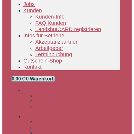
Jobs
Kunden
Kunden-Info
FAQ Kunden
LandshutCARD registrieren
Infos für Betriebe
Akzeptanzpartner
Arbeitgeber
Terminbuchung
Gutschein-Shop
Kontakt
0,00
€
0
Warenkorb
Kunden Login
Partner Login
Arbeitgeber Login
Kunden Login
Partner Login
Arbeitgeber Login