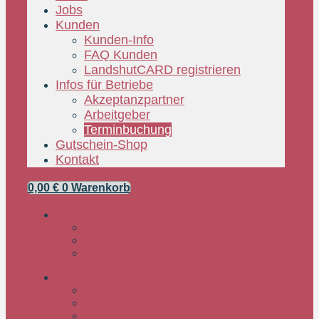
Jobs
Kunden
Kunden-Info
FAQ Kunden
LandshutCARD registrieren
Infos für Betriebe
Akzeptanzpartner
Arbeitgeber
Terminbuchung
Gutschein-Shop
Kontakt
0,00
€
0
Warenkorb
Kunden Login
Partner Login
Arbeitgeber Login
Kunden Login
Partner Login
Arbeitgeber Login