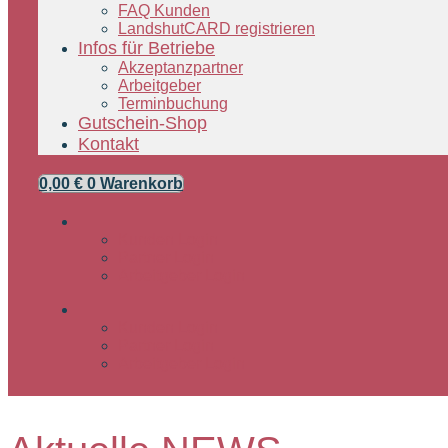
FAQ Kunden
LandshutCARD registrieren
Infos für Betriebe
Akzeptanzpartner
Arbeitgeber
Terminbuchung
Gutschein-Shop
Kontakt
0,00
€
0
Warenkorb
Kunden Login
Partner Login
Arbeitgeber Login
Kunden Login
Partner Login
Arbeitgeber Login