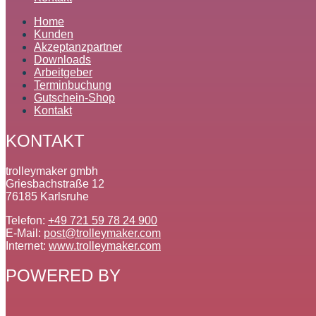
Home
Kunden
Akzeptanzpartner
Downloads
Arbeitgeber
Terminbuchung
Gutschein-Shop
Kontakt
KONTAKT
trolleymaker gmbh
Griesbachstraße 12
76185 Karlsruhe
Telefon:
+49 721 59 78 24 900
E-Mail:
post@trolleymaker.com
Internet:
www.trolleymaker.com
POWERED BY