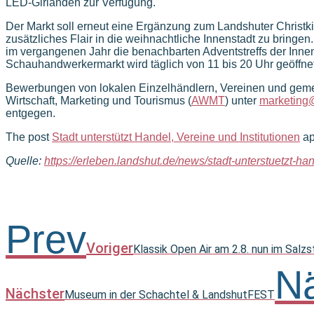
LED-Girlanden zur Verfügung.
Der Markt soll erneut eine Ergänzung zum Landshuter Christk
zusätzliches Flair in die weihnachtliche Innenstadt zu bringe
im vergangenen Jahr die benachbarten Adventstreffs der Inne
Schauhandwerkermarkt wird täglich von 11 bis 20 Uhr geöffnet
Bewerbungen von lokalen Einzelhändlern, Vereinen und geme
Wirtschaft, Marketing und Tourismus (
AWMT
) unter
marketing
entgegen.
The post
Stadt unterstützt Handel, Vereine und Institutionen
ap
Quelle:
https://erleben.landshut.de/news/stadt-unterstuetzt-han
Prev
Voriger
Klassik Open Air am 2.8. nun im Salzs
Nä
Nächster
Museum in der Schachtel & LandshutFEST