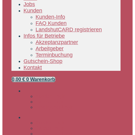
Jobs
Kunden
Kunden-Info
FAQ Kunden
LandshutCARD registrieren
Infos für Betriebe
Akzeptanzpartner
Arbeitgeber
Terminbuchung
Gutschein-Shop
Kontakt
0,00
€
0
Warenkorb
Kunden Login
Partner Login
Arbeitgeber Login
Kunden Login
Partner Login
Arbeitgeber Login