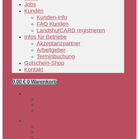
Jobs
Kunden
Kunden-Info
FAQ Kunden
LandshutCARD registrieren
Infos für Betriebe
Akzeptanzpartner
Arbeitgeber
Terminbuchung
Gutschein-Shop
Kontakt
0,00
€
0
Warenkorb
Kunden Login
Partner Login
Arbeitgeber Login
Kunden Login
Partner Login
Arbeitgeber Login